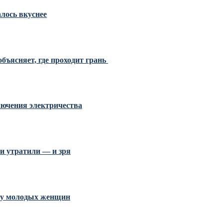
алось вкуснее
бъясняет, где проходит грань
ключения электричества
и утратили — и зря
и у молодых женщин