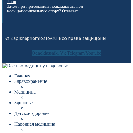
Jump
Зачем при приседаниях подкладывать под
ноги дополнительную опору? Отвечает...
© Zapisnapriemrostov.ru. Все права защищены.
Odnoklassniki
Vk
Telegram
Youtube
Главная
Здравохранение
Медицина
Здоровье
Детское здоровье
Народная медицина