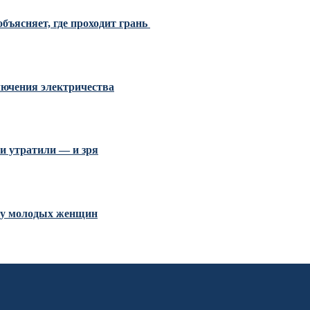
бъясняет, где проходит грань
ключения электричества
и утратили — и зря
и у молодых женщин