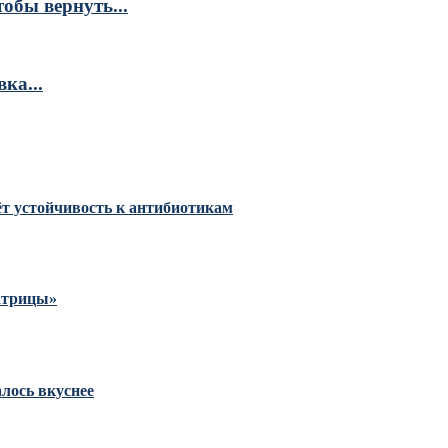
обы вернуть...
ка...
тёт устойчивость к антибиотикам
Матрицы»
алось вкуснее