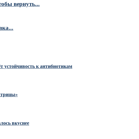
обы вернуть...
ка...
тёт устойчивость к антибиотикам
Матрицы»
алось вкуснее