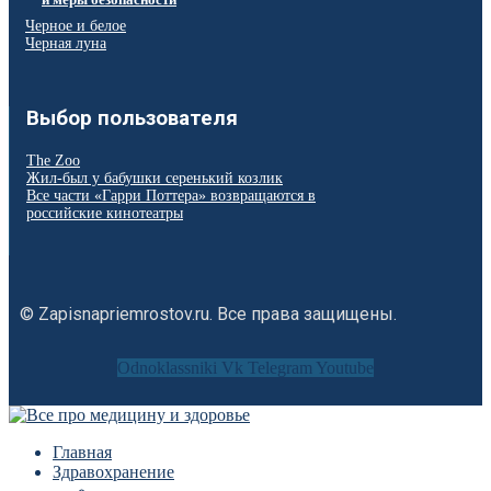
Черное и белое
Черная луна
Выбор пользователя
The Zoo
Жил-был у бабушки серенький козлик
Все части «Гарри Поттера» возвращаются в
российские кинотеатры
© Zapisnapriemrostov.ru. Все права защищены.
Odnoklassniki
Vk
Telegram
Youtube
Главная
Здравохранение