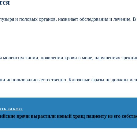
тся
узыря и половых органов, назначает обследования и лечение. В 
м мочеиспускании, появлении крови в моче, нарушениях эрекции
они использовались естественно. Ключевые фразы не должны исп
ать также:
сийские врачи вырастили новый хрящ пациенту из его собст