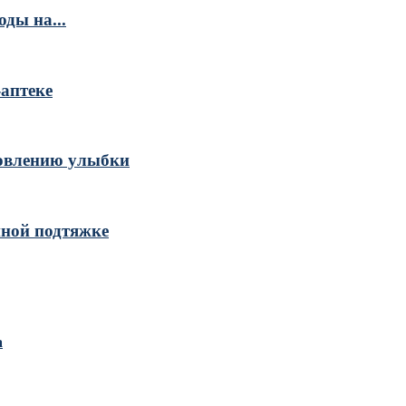
ды на...
-аптеке
новлению улыбки
нной подтяжке
а