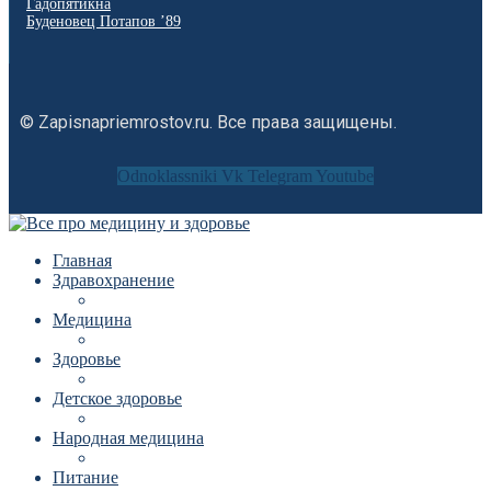
Гадопятикна
Буденовец Потапов ’89
© Zapisnapriemrostov.ru. Все права защищены.
Odnoklassniki
Vk
Telegram
Youtube
Главная
Здравохранение
Медицина
Здоровье
Детское здоровье
Народная медицина
Питание