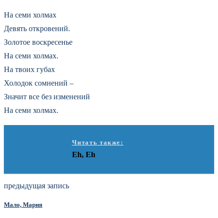
На семи холмах
Девять откровений.
Золотое воскресенье
На семи холмах.
На твоих губах
Холодок сомнений –
Значит все без изменений
На семи холмах.
Читать также:
Eh, Eh
предыдущая запись
Мало, Мария