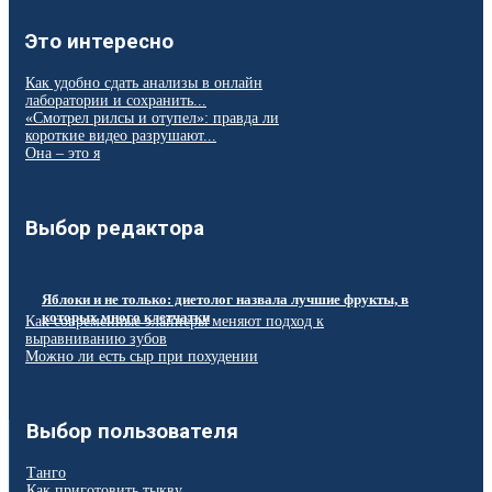
Это интересно
Как удобно сдать анализы в онлайн
лаборатории и сохранить...
«Смотрел рилсы и отупел»: правда ли
короткие видео разрушают...
Она – это я
Выбор редактора
Яблоки и не только: диетолог назвала лучшие фрукты, в
которых много клетчатки
Как современные элайнеры меняют подход к
выравниванию зубов
Можно ли есть сыр при похудении
Выбор пользователя
Танго
Как приготовить тыкву