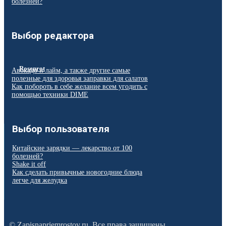
болезней?
Выбор редактора
Rosenrot
Авокадо и лайм, а также другие самые
полезные для здоровья заправки для салатов
Как побороть в себе желание всем угодить с
помощью техники DIME
Выбор пользователя
Китайские зарядки — лекарство от 100
болезней?
Shake it off
Как сделать привычные новогодние блюда
легче для желудка
© Zapisnapriemrostov.ru. Все права защищены.