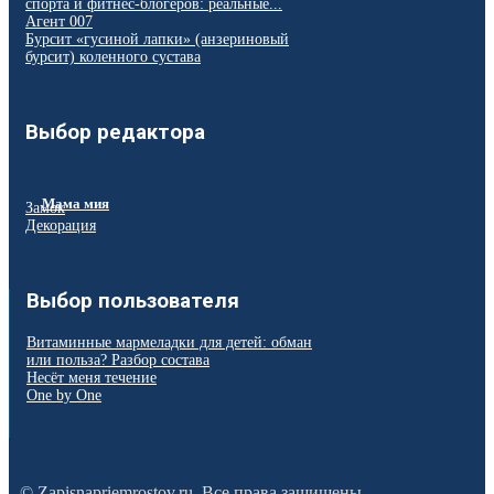
спорта и фитнес-блогеров: реальные...
Агент 007
Бурсит «гусиной лапки» (анзериновый
бурсит) коленного сустава
Выбор редактора
Мама мия
Замок
Декорация
Выбор пользователя
Витаминные мармеладки для детей: обман
или польза? Разбор состава
Несёт меня течение
One by One
© Zapisnapriemrostov.ru. Все права защищены.