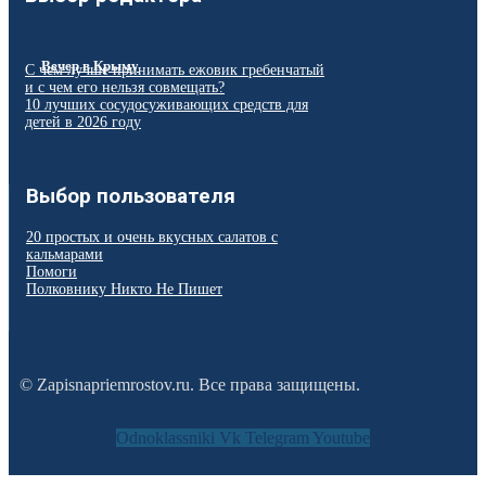
Вечер в Крыму
С чем лучше принимать ежовик гребенчатый
и с чем его нельзя совмещать?
10 лучших сосудосуживающих средств для
детей в 2026 году
Выбор пользователя
20 простых и очень вкусных салатов с
кальмарами
Помоги
Полковнику Никто Не Пишет
© Zapisnapriemrostov.ru. Все права защищены.
Odnoklassniki
Vk
Telegram
Youtube