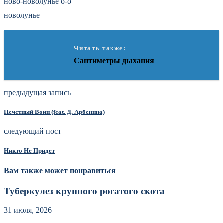
ново-новолунье о-о
новолунье
Читать также:
Сантиметры дыхания
предыдущая запись
Нечетный Воин (feat. Д. Арбенина)
следующий пост
Никто Не Придет
Вам также может понравиться
Туберкулез крупного рогатого скота
31 июля, 2026