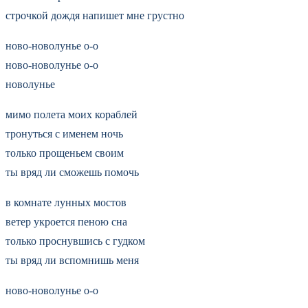
строчкой дождя напишет мне грустно
ново-новолунье о-о
ново-новолунье о-о
новолунье
мимо полета моих кораблей
тронуться с именем ночь
только прощеньем своим
ты вряд ли сможешь помочь
в комнате лунных мостов
ветер укроется пеною сна
только проснувшись с гудком
ты вряд ли вспомнишь меня
ново-новолунье о-о