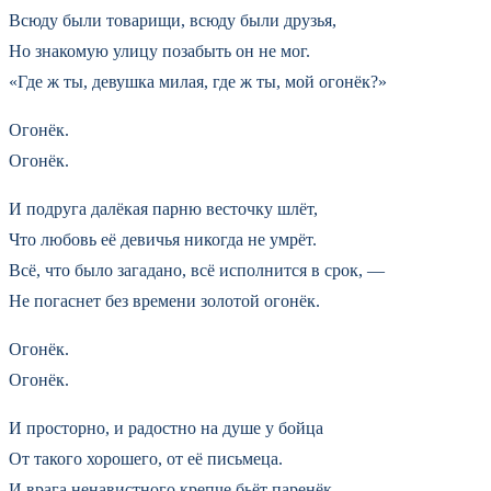
Всюду были товарищи, всюду были друзья,
Но знакомую улицу позабыть он не мог.
«Где ж ты, девушка милая, где ж ты, мой огонёк?»
Огонёк.
Огонёк.
И подруга далёкая парню весточку шлёт,
Что любовь её девичья никогда не умрёт.
Всё, что было загадано, всё исполнится в срок, —
Не погаснет без времени золотой огонёк.
Огонёк.
Огонёк.
И просторно, и радостно на душе у бойца
От такого хорошего, от её письмеца.
И врага ненавистного крепче бьёт паренёк