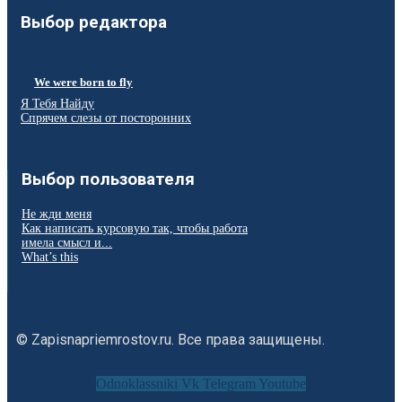
Выбор редактора
We were born to fly
Я Тебя Найду
Спрячем слезы от посторонних
Выбор пользователя
Не жди меня
Как написать курсовую так, чтобы работа
имела смысл и...
What’s this
© Zapisnapriemrostov.ru. Все права защищены.
Odnoklassniki
Vk
Telegram
Youtube