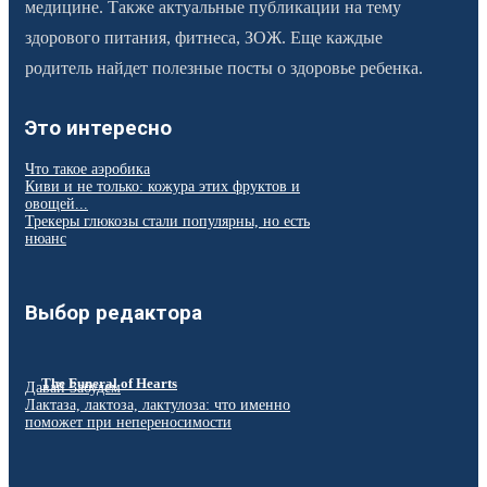
медицине. Также актуальные публикации на тему
здорового питания, фитнеса, ЗОЖ. Еще каждые
родитель найдет полезные посты о здоровье ребенка.
Это интересно
Что такое аэробика
Киви и не только: кожура этих фруктов и
овощей...
Трекеры глюкозы стали популярны, но есть
нюанс
Выбор редактора
The Funeral of Hearts
Давай Забудем
Лактаза, лактоза, лактулоза: что именно
поможет при непереносимости