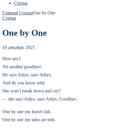
Статьи
Главная
Статьи
One by One
Статьи
One by One
10 декабря, 2025
Here am I
Yet another goodbye!
He says Adiуs, says Adiуs,
And do you know why
She won’t break down and cry?
— she says Adiуs, says Adiуs, Goodbye.
One by one my leaves fall.
One by one my tales are told.