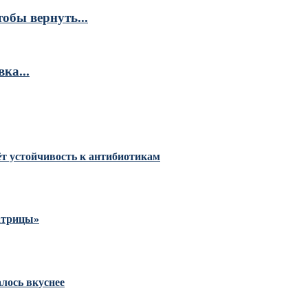
обы вернуть...
ка...
тёт устойчивость к антибиотикам
Матрицы»
алось вкуснее