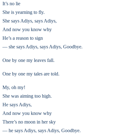
It’s no lie
She is yearning to fly.
She says Adiуs, says Adiуs,
And now you know why
He’s a reason to sign
— she says Adiуs, says Adiуs, Goodbye.
One by one my leaves fall.
One by one my tales are told.
My, oh my!
She was aiming too high.
He says Adiуs,
And now you know why
There’s no moon in her sky
— he says Adiуs, says Adiуs, Goodbye.