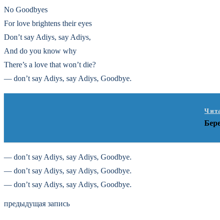
No Goodbyes
For love brightens their eyes
Don’t say Adiуs, say Adiуs,
And do you know why
There’s a love that won’t die?
— don’t say Adiуs, say Adiуs, Goodbye.
Чит
Бер
— don’t say Adiуs, say Adiуs, Goodbye.
— don’t say Adiуs, say Adiуs, Goodbye.
— don’t say Adiуs, say Adiуs, Goodbye.
предыдущая запись