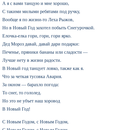
А я с вами танцую и мне хорошо,
С такими милыми ребятами под ручку,
Вообще я по жизни-то Леха Рыжов,
Но в Новый Год захотел побыть Снегурочкой.
Елочка-елка гори, гори, гори ярко.
Дед Мороз давай, давай дари подарки:
Печенье, пряники бананы или сладости —
Лучше нету в жизни радости.
В Новый год танцует ловко, также как я.
Что за четкая тусовка Авария.
За окном — барахло погода:
То снег, то гололед.
Но это не убъет наш хоровод
В Новый Год!
С Новым Годом, с Новым Годом,
С Новым Годом, с Новым Годом,