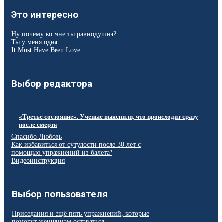
Это интересно
Ну почему ко мне ты равнодушна?
Ты у меня одна
It Must Have Been Love
Выбор редактора
«Третье состояние». Ученые выяснили, что происходит сразу
после смерти
Спасибо Любовь
Как избавиться от сутулости после 30 лет с
помощью упражнений из балета?
Видеоинструкция
Выбор пользователя
Приседания и ещё пять упражнений, которые
помогут женщинам оставаться...