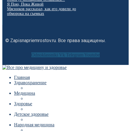
Я Пою, Пока Живой
Мясников рассказал, как его довели до
обморока на съемках
© Zapisnapriemrostov.ru. Все права защищены.
Odnoklassniki
Vk
Telegram
Youtube
Главная
Здравохранение
Медицина
Здоровье
Детское здоровье
Народная медицина