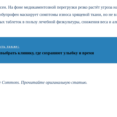
ен. На фоне медикаментозной перегрузки резко растёт угроза н
бупрофен маскирует симптомы износа хрящевой ткани, но не вл
ых таблеток в пользу лечебной физкультуры, снижения веса и а
ать также:
 выбрать клинику, где сохраняют улыбку и время
tive Commons. Прочитайте оригинальную статью.