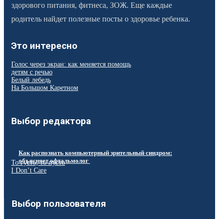
здорового питания, фитнеса, ЗОЖ. Еще каждые
родитель найдет полезные посты о здоровье ребенка.
Это интересно
Голос через экран: как меняется помощь
детям с речью
Белый лебедь
На Большом Каретном
Выбор редактора
Как распознать компьютерный зрительный синдром:
объясняет офтальмолог
То густо, то пусто
I Don’t Care
Выбор пользователя