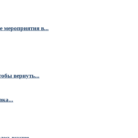
 мероприятия в...
обы вернуть...
ка...
алось вкуснее