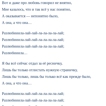
Вот и даже про любовь говорил не внятно,
Мне казалось, что и так всё у нас понятно,
А оказывается — непонятно было,
А она, а что она…
Разлюбииила-лай-лай-ла-ла-ла-ла-лай;
Разлюбииила-лай-лай-ла-ла-ла-ла-лай;
Разлюбииила-лай-лай-ла-ла-ла-ла-лай;
Разлюбииила…
Я бы всё сейчас отдал за её ресничку,
Лишь бы только отлистать нужную страничку,
Лишь бы только, лишь бы только всё как прежде было,
А она, а что она…
Разлюбииила-лай-лай-ла-ла-ла-ла-лай;
Разлюбииила-лай-лай-ла-ла-ла-ла-лай;