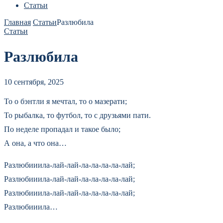
Статьи
Главная
Статьи
Разлюбила
Статьи
Разлюбила
10 сентября, 2025
То о бэнтли я мечтал, то о мазерати;
То рыбалка, то футбол, то с друзьями пати.
По неделе пропадал и такое было;
А она, а что она…
Разлюбииила-лай-лай-ла-ла-ла-ла-лай;
Разлюбииила-лай-лай-ла-ла-ла-ла-лай;
Разлюбииила-лай-лай-ла-ла-ла-ла-лай;
Разлюбииила…