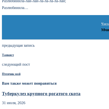
Разлюбииила-лай-лай-ла-ла-ла-ла-лай;
Разлюбииила…
Чит
Мчи
предыдущая запись
Танкист
следующий пост
Птенчик мой
Вам также может понравиться
Туберкулез крупного рогатого скота
31 июля, 2026