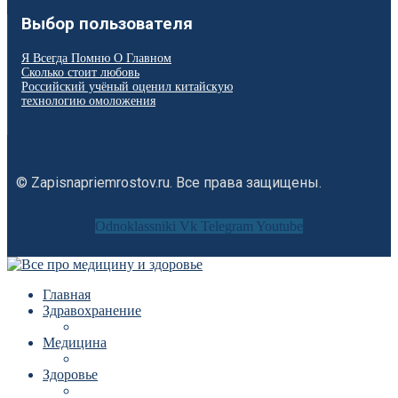
Выбор пользователя
Я Всегда Помню О Главном
Сколько стоит любовь
Российский учёный оценил китайскую
технологию омоложения
© Zapisnapriemrostov.ru. Все права защищены.
Odnoklassniki
Vk
Telegram
Youtube
Главная
Здравохранение
Медицина
Здоровье