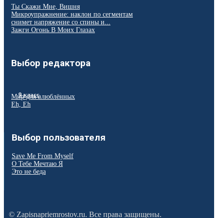
Ты Скажи Мне, Вишня
Микроупражнение: наклон по сегментам
снимет напряжение со спины и...
Зажги Огонь В Моих Глазах
Выбор редактора
9 класс
Мир для влюблённых
Eh, Eh
Выбор пользователя
Save Me From Myself
О Тебе Мечтаю Я
Это не беда
© Zapisnapriemrostov.ru. Все права защищены.