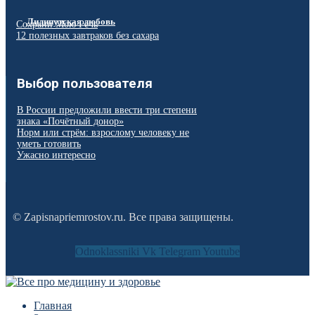
Лилипутская любовь
Сохрани Мою Речь
12 полезных завтраков без сахара
Выбор пользователя
В России предложили ввести три степени
знака «Почётный донор»
Норм или стрём: взрослому человеку не
уметь готовить
Ужасно интересно
© Zapisnapriemrostov.ru. Все права защищены.
Odnoklassniki
Vk
Telegram
Youtube
Главная