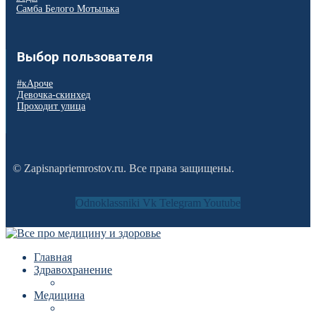
Самба Белого Мотылька
Выбор пользователя
#кАроче
Девочка-скинхед
Проходит улица
© Zapisnapriemrostov.ru. Все права защищены.
Odnoklassniki
Vk
Telegram
Youtube
Главная
Здравохранение
Медицина