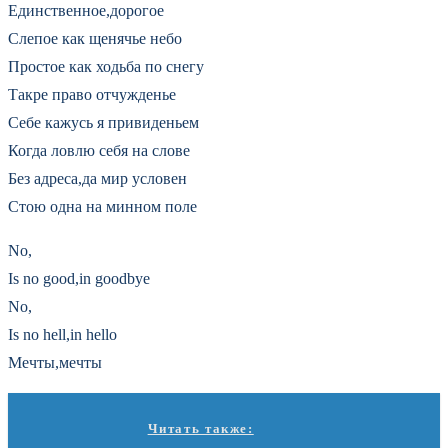
Единственное,дорогое
Слепое как щенячье небо
Простое как ходьба по снегу
Такре право отчужденье
Себе кажусь я привиденьем
Когда ловлю себя на слове
Без адреса,да мир условен
Стою одна на минном поле
No,
Is no good,in goodbye
No,
Is no hell,in hello
Мечты,мечты
Читать также: