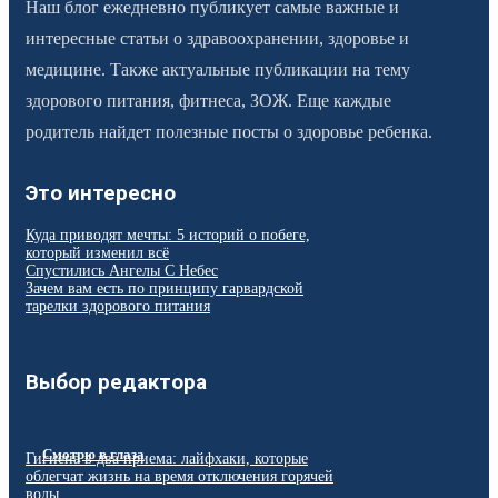
Наш блог ежедневно публикует самые важные и
интересные статьи о здравоохранении, здоровье и
медицине. Также актуальные публикации на тему
здорового питания, фитнеса, ЗОЖ. Еще каждые
родитель найдет полезные посты о здоровье ребенка.
Это интересно
Куда приводят мечты: 5 историй о побеге,
который изменил всё
Спустились Ангелы С Небес
Зачем вам есть по принципу гарвардской
тарелки здорового питания
Выбор редактора
Смотрю в глаза
Гигиена в два приема: лайфхаки, которые
облегчат жизнь на время отключения горячей
воды