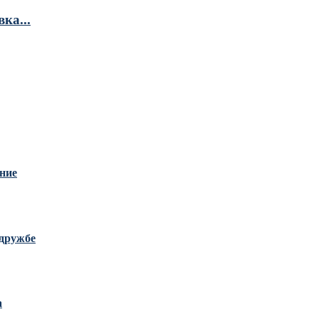
ка...
ание
дружбе
а