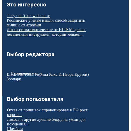
Это интересно
They don’t know about us
Российские ученые нашли способ защитить
мышцы от атрофии
Лотки стоматологические от НПФ Медикон:
незаметный инструмент, который меняет...
Выбор редактора
Рыжиковое масло
Black Star (feat. Карина Кокс & Игорь Крутой)
Зоопарк
Выбор пользователя
Отказ от прививок спровоцировал в РФ рост
кори и...
Лосось и другие лучшие блюда на ужин для
похудения...
Шамбала