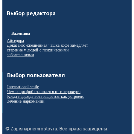
Выбор редактора
Валентина
Айседора
Доказано: ежедневная чашка кофе замедляет
старение у людей с психическими
заболеваниями
Выбор пользователя
International smile
Чем социофоб отличается от интроверта
Когда надежда возвращается: как устроено
лечение наркомании
© Zapisnapriemrostov.ru. Все права защищены.