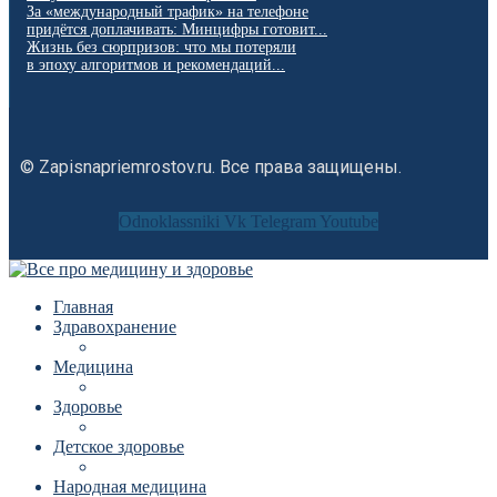
За «международный трафик» на телефоне
придётся доплачивать: Минцифры готовит...
Жизнь без сюрпризов: что мы потеряли
в эпоху алгоритмов и рекомендаций...
© Zapisnapriemrostov.ru. Все права защищены.
Odnoklassniki
Vk
Telegram
Youtube
Главная
Здравохранение
Медицина
Здоровье
Детское здоровье
Народная медицина