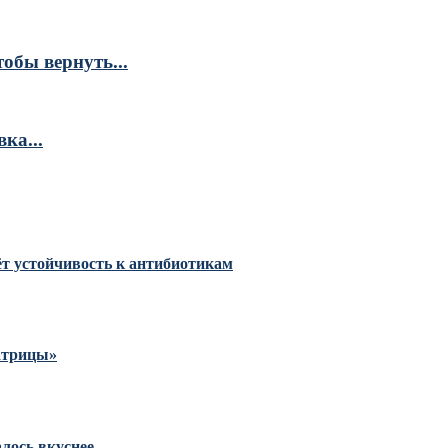
обы вернуть...
ка...
тёт устойчивость к антибиотикам
Матрицы»
алось вкуснее