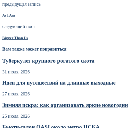
предыдущая запись
As I Am
следующий пост
Bigger Than Us
Вам также может понравиться
Туберкулез крупного рогатого скота
31 июля, 2026
Идеи для путешествий на длинные выходные
27 июля, 2026
Зимняя искра: как организовать яркие новогодние
25 июля, 2026
Бьюти-салон OASI около метро ЦСКА