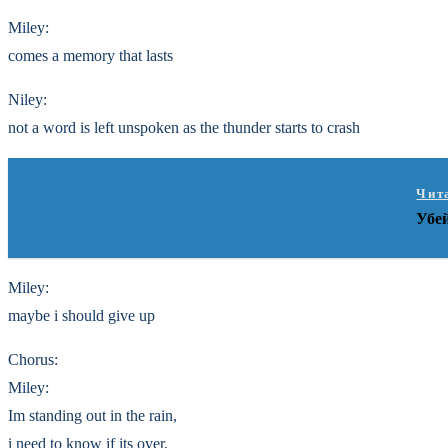
Miley:
comes a memory that lasts
Niley:
not a word is left unspoken as the thunder starts to crash
Чит
Убе
Miley:
maybe i should give up
Chorus:
Miley:
Im standing out in the rain,
i need to know if its over,