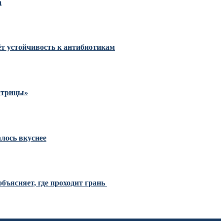
а
тёт устойчивость к антибиотикам
Матрицы»
алось вкуснее
бъясняет, где проходит грань