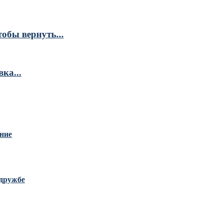
обы вернуть...
ка...
ание
дружбе