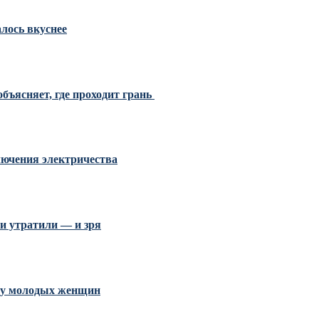
алось вкуснее
бъясняет, где проходит грань
ключения электричества
и утратили — и зря
и у молодых женщин