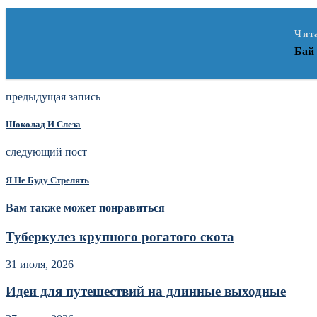
Чит
Бай 
предыдущая запись
Шоколад И Слеза
следующий пост
Я Не Буду Стрелять
Вам также может понравиться
Туберкулез крупного рогатого скота
31 июля, 2026
Идеи для путешествий на длинные выходные