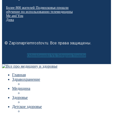
Более 800 жителей Подмосковья прошли
обучение по использованию телемедицины
Me and You
Дива
© Zapisnapriemrostov.ru. Все права защищены.
Odnoklassniki
Vk
Telegram
Youtube
Главная
Здравохранение
Медицина
Здоровье
Детское здоровье