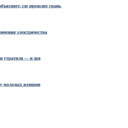
бъясняет, где проходит грань
ключения электричества
и утратили — и зря
и у молодых женщин