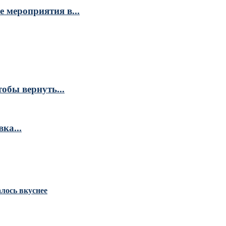
 мероприятия в...
обы вернуть...
ка...
алось вкуснее