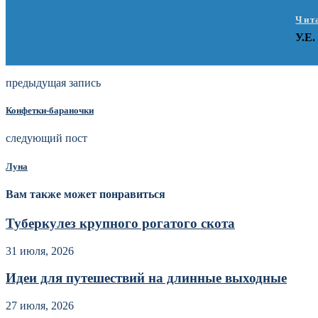
Чит
У.Е.
предыдущая запись
Конфетки-бараночки
следующий пост
Луна
Вам также может понравиться
Туберкулез крупного рогатого скота
31 июля, 2026
Идеи для путешествий на длинные выходные
27 июля, 2026