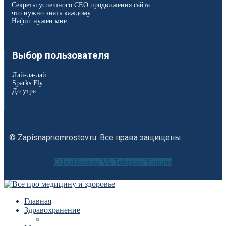
Секреты успешного СЕО продвижения сайта:
что нужно знать каждому
Нафиг нужен мне
Выбор пользователя
Лай-ла-лай
Sparks Fly
До утра
© Zapisnapriemrostov.ru. Все права защищены.
Odnoklassniki
Vk
Telegram
Youtube
Главная
Здравохранение