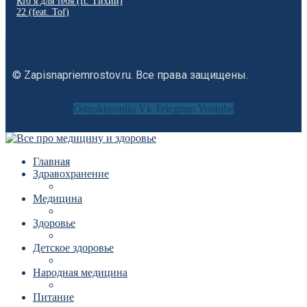
Кто я для тебя (ft. Тихий)
22 (feat. Tof)
© Zapisnapriemrostov.ru. Все права защищены.
Odnoklassniki
Vk
Telegram
Youtube
Главная
Здравохранение
Медицина
Здоровье
Детское здоровье
Народная медицина
Питание