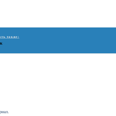
ать также:
к
риал.