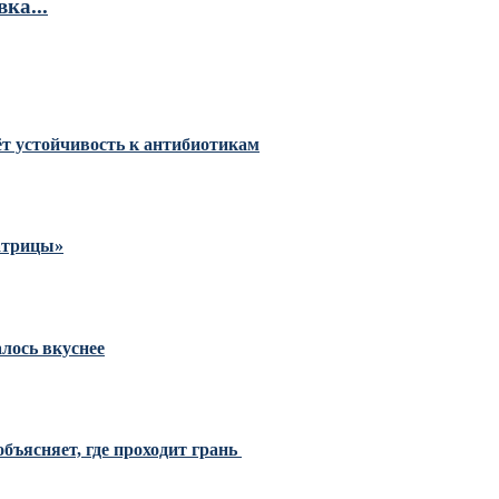
ка...
тёт устойчивость к антибиотикам
Матрицы»
алось вкуснее
бъясняет, где проходит грань