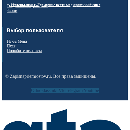
И стены лечат! Где лучше вести медицинский бизнес
Ты Должна Рядом Быть
Звони
Выбор пользователя
Из-за Меня
Пуля
Полюбите пианиста
© Zapisnapriemrostov.ru. Все права защищены.
Odnoklassniki
Vk
Telegram
Youtube