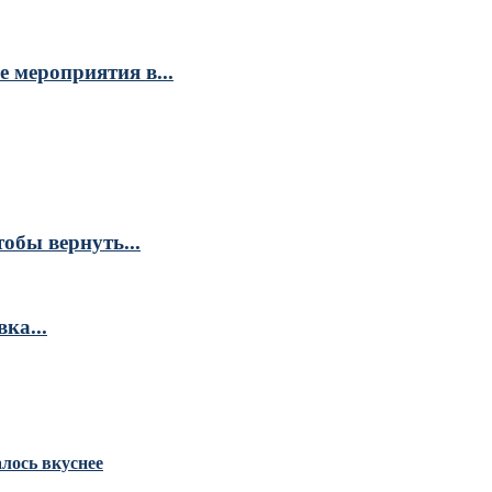
 мероприятия в...
обы вернуть...
ка...
алось вкуснее