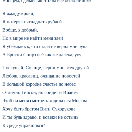
Вобщем, сделай так чтобы всё было ништяк
Я жажду крови,
Я потерял пятнадцать рублей
Вобще, я добрый,
Но в мире не найти меня злей
Я убеждаюсь, что стала не верна мне рука
А Бритни Спирз всё так же далека, уоу
Послушай, Солнце, верни мне всех друзей
Любовь красавиц, ожидание новостей
В большой коробке счастье до небес
Отлично Гибсон, но сойдёт и Ибанез
Чтоб на меня смотреть ходила вся Москва
Хочу быть братом Вити Сухорукова
И ты будь здраво, и вовеки не остынь
К среде управишься?