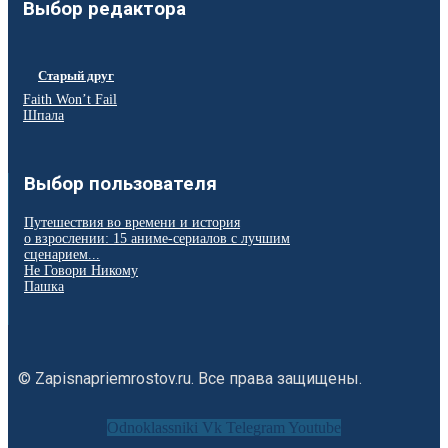
Выбор редактора
Старый друг
Faith Won’t Fail
Шпала
Выбор пользователя
Путешествия во времени и история
о взрослении: 15 аниме-сериалов с лучшим
сценарием...
Не Говори Никому
Пашка
© Zapisnapriemrostov.ru. Все права защищены.
Odnoklassniki
Vk
Telegram
Youtube