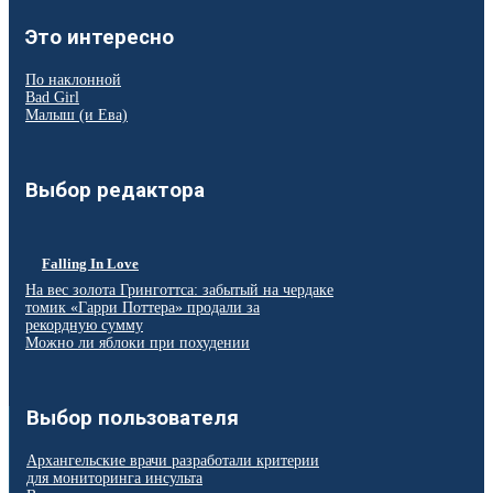
Это интересно
По наклонной
Bad Girl
Малыш (и Ева)
Выбор редактора
Falling In Love
На вес золота Гринготтса: забытый на чердаке
томик «Гарри Поттера» продали за
рекордную сумму
Можно ли яблоки при похудении
Выбор пользователя
Архангельские врачи разработали критерии
для мониторинга инсульта