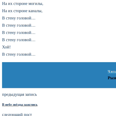
На их стороне могилы,
На их стороне каналы,
В стену головой…
В стену головой…
В стену головой…
В стену головой…
Хой!
В стену головой…
Чит
Рыж
предыдущая запись
В небе звёзды зажглись
следующий пост