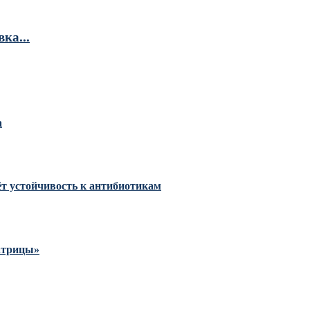
ка...
а
тёт устойчивость к антибиотикам
Матрицы»