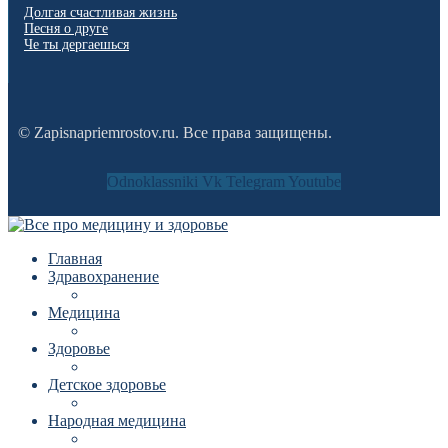
Долгая счастливая жизнь
Песня о друге
Че ты дергаешься
© Zapisnapriemrostov.ru. Все права защищены.
Odnoklassniki
Vk
Telegram
Youtube
Главная
Здравохранение
Медицина
Здоровье
Детское здоровье
Народная медицина