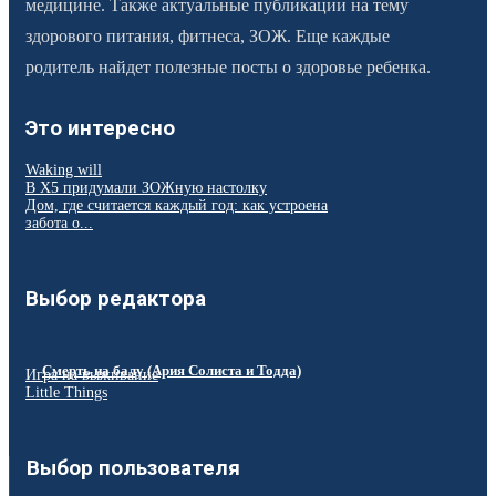
медицине. Также актуальные публикации на тему
здорового питания, фитнеса, ЗОЖ. Еще каждые
родитель найдет полезные посты о здоровье ребенка.
Это интересно
Waking will
В Х5 придумали ЗОЖную настолку
Дом, где считается каждый год: как устроена
забота о...
Выбор редактора
Смерть на балу (Ария Солиста и Тодда)
Игра на выживание
Little Things
Выбор пользователя